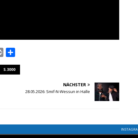
P
T
r
e
S.3000
i
i
n
l
NÄCHSTER
t
e
28.05.2026: Smif-N-Wessun in Halle
n
INSTAGR