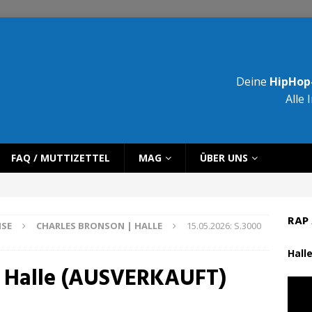
Deine
HipHop-
Alle 
FAQ / MUTTIZETTEL
MAG
ÜBER UNS
RAP 
ISE
CHARLES BRONSON | HALLE
15.05.2026: S.3000
Halle
in Halle (AUSVERKAUFT)