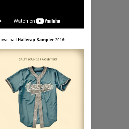
download
Hallerap-Sampler
2016: