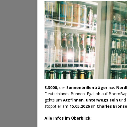
S.3000
, der
Sonnenbrillenträger
aus
Nordb
Deutschlands Bühnen. Egal ob auf BoomBap-
gehts um
Atz*innen
,
unterwegs sein
und 
stoppt er am
15.05.2026
im
Charles Brons
Alle Infos im Überblick: