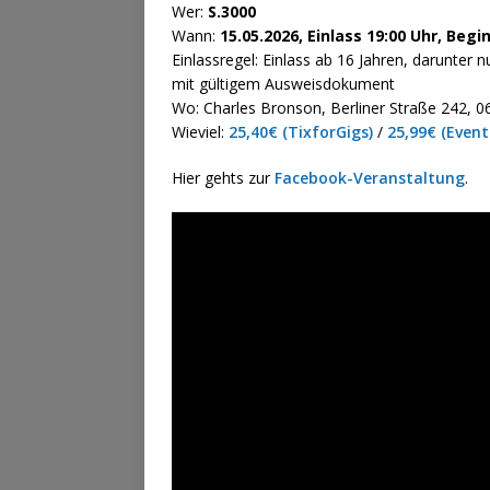
Wer:
S.3000
Wann:
15.05.2026, Einlass 19:00 Uhr, Begi
Einlassregel: Einlass ab 16 Jahren, darunter n
mit gültigem Ausweisdokument
Wo: Charles Bronson, Berliner Straße 242, 06
Wieviel:
25,40€ (TixforGigs)
/
25,99€ (Event
Hier gehts zur
Facebook-Veranstaltung
.