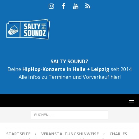
SALTY SOUNDZ
Deine
HipHop-Konzerte in Halle + Leipzig
seit 2014
Alle Infos zu Terminen und Vorverkauf hier!
STARTSEITE
VERANSTALTUNGSHINWEISE
CHARLES