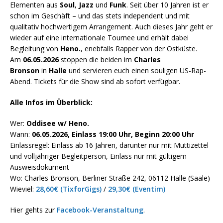
Elementen aus
Soul
,
Jazz
und
Funk
. Seit über 10 Jahren ist er
schon im Geschäft – und das stets independent und mit
qualitativ hochwertigem Arrangement. Auch dieses Jahr geht er
wieder auf eine internationale Tournee und erhält dabei
Begleitung von
Heno.
, enebfalls Rapper von der Ostküste.
Am
06.05.2026
stoppen die beiden im
Charles
Bronson
in
Halle
und servieren euch einen souligen US-Rap-
Abend. Tickets für die Show sind ab sofort verfügbar.
Alle Infos im Überblick:
Wer:
Oddisee w/ Heno.
Wann:
06.05.2026, Einlass 19:00 Uhr, Beginn 20:00 Uhr
Einlassregel: Einlass ab 16 Jahren, darunter nur mit Muttizettel
und volljähriger Begleitperson, Einlass nur mit gültigem
Ausweisdokument
Wo: Charles Bronson, Berliner Straße 242, 06112 Halle (Saale)
Wieviel:
28,60€ (TixforGigs)
/
29,30€ (Eventim)
Hier gehts zur
Facebook-Veranstaltung
.