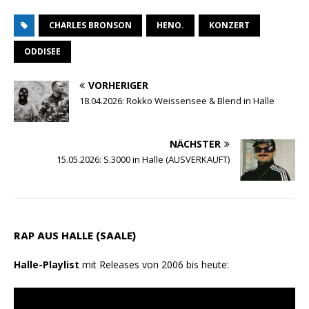
h
e
a
m
r
e
CHARLES BRONSON
HENO.
KONZERT
a
l
c
a
i
i
t
e
e
i
n
l
ODDISEE
s
g
b
l
t
e
VORHERIGER
A
r
o
n
18.04.2026: Rokko Weissensee & Blend in Halle
p
a
o
p
m
k
NÄCHSTER
15.05.2026: S.3000 in Halle (AUSVERKAUFT)
RAP AUS HALLE (SAALE)
Halle-Playlist
mit Releases von 2006 bis heute: