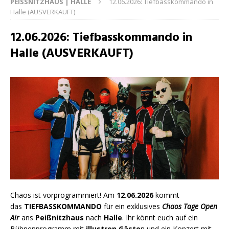
PEISSNITZHAUS | HALLE
12.06.2026: Tiefbasskommando in
Halle (AUSVERKAUFT)
12.06.2026: Tiefbasskommando in
Halle (AUSVERKAUFT)
Chaos ist vorprogrammiert! Am
12.06.2026
kommt
das
TIEFBASSKOMMANDO
für ein exklusives
Chaos Tage Open
Air
ans
Peißnitzhaus
nach
Halle
. Ihr könnt euch auf ein
Bühnenprogramm mit
illustren Gäste
n und ein Konzert mit