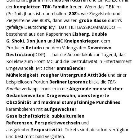
der
kompletten TBK-Familie
freuen. Wenn das TBK im
(Peißnitz)haus ist, dann ballern
808’s
wie Ziegelsteile und
Ziegelsteine wie 808’s, dann walzen
grobe Bässe
durch’s
gefällige Deutschrap Idyll. Das TIEFBASSKOMMANDO —
bestehend aus den RapperInnen
Eisberg
,
Double
G
,
Shoki
,
Don Juan
und
MC Kneipenkrieger
, dem
Producer
Retado
und dem Videografen
Downtown
Destruction
(DDP) — hat die Autodidaktik zur Tugend, das
Kollektiv zum Front-MC und die Destruktivität in Entertainment
umgewandelt. Mit schier
anmaßender
Mühelosigkeit
,
rougher Untergrund Attitüde
und einer
beispiellosen Portion
Berliner Ignoranz
blickt die
TBK-
Familie
verkappt-ironisch in die
Abgründe menschlicher
Gedankenwelten
.
Drogenwahn
,
übersteigerte
Obszönität
und
maximal stumpfsinnige Punchlines
karambolieren mit
aufgeweckter
Gesellschaftskritik
,
subkulturellen
Referenzen
,
Perspektivwechseln
und
ausgelebter
Sexpositivität
. Tickets sind ab sofort verfügbar
und bestimmt bald vergriffen.