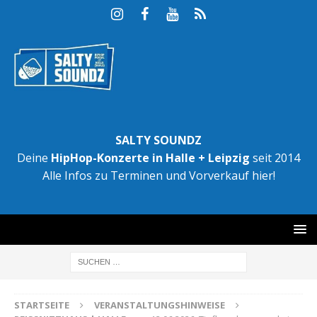
SALTY SOUNDZ
Deine
HipHop-Konzerte in Halle + Leipzig
seit 2014
Alle Infos zu Terminen und Vorverkauf hier!
STARTSEITE
VERANSTALTUNGSHINWEISE