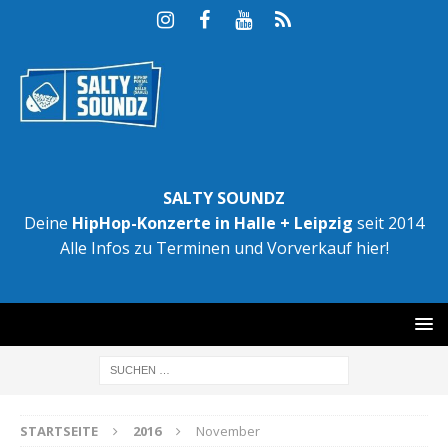
SALTY SOUNDZ
Deine
HipHop-Konzerte in Halle + Leipzig
seit 2014
Alle Infos zu Terminen und Vorverkauf hier!
STARTSEITE
2016
November