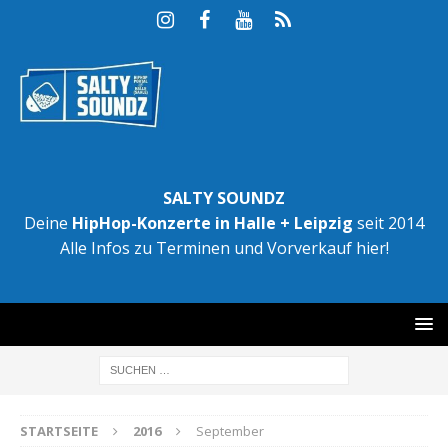
SALTY SOUNDZ
Deine
HipHop-Konzerte in Halle + Leipzig
seit 2014
Alle Infos zu Terminen und Vorverkauf hier!
STARTSEITE
2016
September