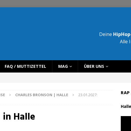
Deine
HipHop-
Alle 
FAQ / MUTTIZETTEL
MAG
ÜBER UNS
RAP 
ISE
CHARLES BRONSON | HALLE
23.01.2027:
Halle
 in Halle