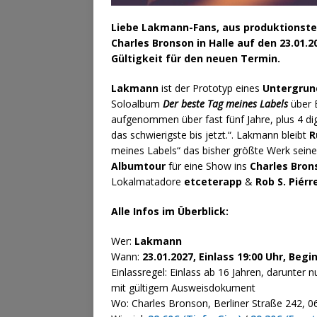
Liebe Lakmann-Fans, aus produktionst
Charles Bronson in Halle auf den 23.01.
Gültigkeit für den neuen Termin.
Lakmann
ist der Prototyp eines
Untergru
Soloalbum
Der beste Tag meines Labels
über E
aufgenommen über fast fünf Jahre, plus 4 di
das schwierigste bis jetzt.“. Lakmann bleibt
R
meines Labels“ das bisher größte Werk seine
Albumtour
für eine Show ins
Charles Bron
Lokalmatadore
etceterapp
&
Rob S. Piérr
Alle Infos im Überblick:
Wer:
Lakmann
Wann:
23.01.2027, Einlass 19:00 Uhr, Begi
Einlassregel: Einlass ab 16 Jahren, darunter n
mit gültigem Ausweisdokument
Wo: Charles Bronson, Berliner Straße 242, 06