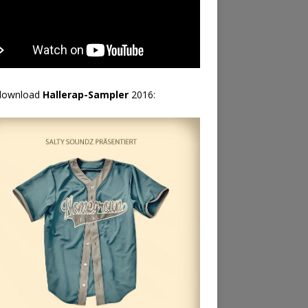
download
Hallerap-Sampler
2016: