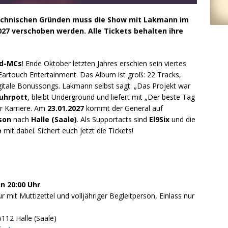
echnischen Gründen muss die Show mit Lakmann im
2027 verschoben werden. Alle Tickets behalten ihre
nd-MCs
! Ende Oktober letzten Jahres erschien sein viertes
artouch Entertainment. Das Album ist groß: 22 Tracks,
gitale Bonussongs. Lakmann selbst sagt: „Das Projekt war
uhrpott
, bleibt Underground und liefert mit „Der beste Tag
r Karriere. Am
23.01.2027
kommt der General auf
son
nach
Halle (Saale)
. Als Supportacts sind
El9Six
und die
e
mit dabei. Sichert euch jetzt die Tickets!
nn 20:00 Uhr
ur mit Muttizettel und volljähriger Begleitperson, Einlass nur
112 Halle (Saale)