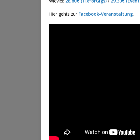
Wieviel:
28,60€ (TixforGigs)
/
29,30€ (Event
Hier gehts zur
Facebook-Veranstaltung
.