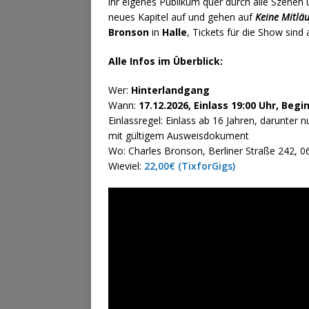
ihr eigenes Publikum quer durch alle Szenen 
neues Kapitel auf und gehen auf
Keine Mitläu
Bronson
in
Halle
, Tickets für die Show sind 
Alle Infos im Überblick:
Wer:
Hinterlandgang
Wann:
17.12.2026, Einlass 19:00 Uhr, Begi
Einlassregel: Einlass ab 16 Jahren, darunter n
mit gültigem Ausweisdokument
Wo: Charles Bronson, Berliner Straße 242, 06
Wieviel:
22,00€ (TixforGigs)