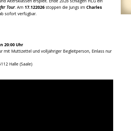
und Altersklassen erspielt. Ende 2026 schlagen HLG ein
fer Tour
. Am
17.122026
stoppen die Jungs im
Charles
ab sofort verfügbar.
nn 20:00 Uhr
ur mit Muttizettel und volljähriger Begleitperson, Einlass nur
112 Halle (Saale)