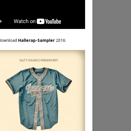
download
Hallerap-Sampler
2016: