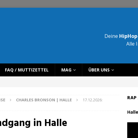
Deine
HipHop-
Alle 
FAQ / MUTTIZETTEL
MAG
ÜBER UNS
RAP 
ISE
CHARLES BRONSON | HALLE
17.12.2026:
Halle
ndgang in Halle