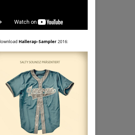
download
Hallerap-Sampler
2016: