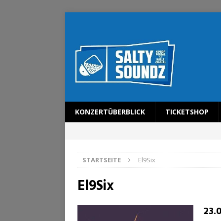
KONZERTÜBERBLICK
TICKETSHOP
STARTSEITE
El9Six
El9Six
23.