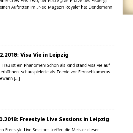
einer Crew Eins Zwo, der Platte „Die Pfütze des Eisbergs“
einen Auftritten im „Neo Magazin Royale“ hat Dendemann
2.2018: Visa Vie in Leipzig
 Frau ist ein Phänomen! Schon als Kind stand Visa Vie auf
erbühnen, schauspielerte als Teenie vor Fernsehkameras
gewann
[…]
0.2018: Freestyle Live Sessions in Leipzig
en Freestyle Live Sessions treffen die Meister dieser