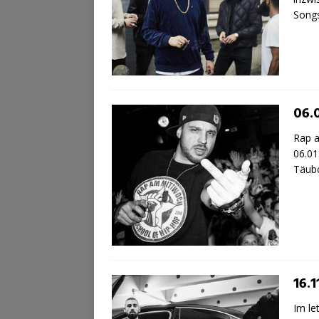
Song
06.
Rap 
06.01
Täub
16.
Im le