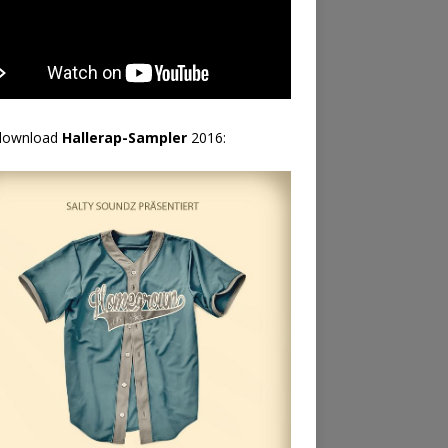
download
Hallerap-Sampler
2016: