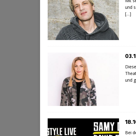
Mit s
und s
[…]
03.1
Diese
Theat
und 
18.1
Bei d