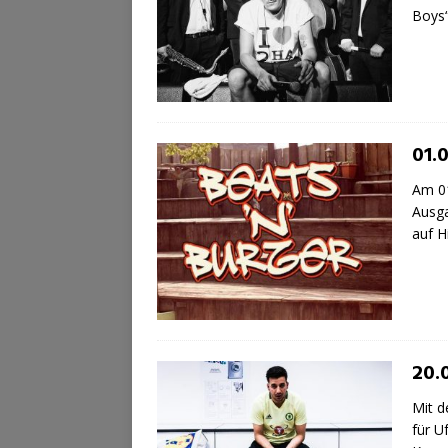
Boys
01.0
Am 01
Ausga
auf H
20.0
Mit d
für U