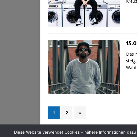
Kreuz
15.0
Das M
steig
Wahl
1
2
»
Diese Website verwendet Cookies – nähere Informationen dazu u