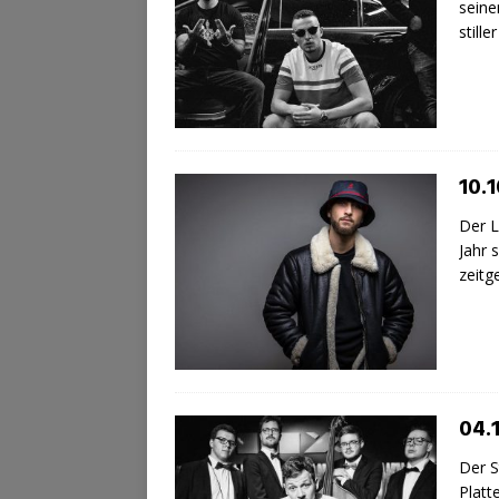
seine
still
10.1
Der L
Jahr 
zeitg
04.
Der S
Platt