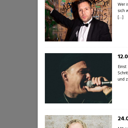
Wer i
sich 
[…]
12.0
Einst
Schri
und 
24.