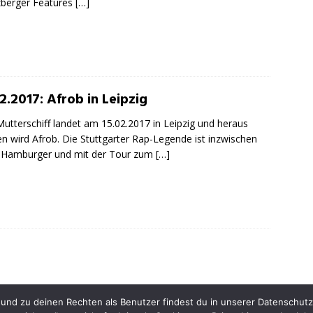
berger Features
[…]
2.2017: Afrob in Leipzig
utterschiff landet am 15.02.2017 in Leipzig und heraus
en wird Afrob. Die Stuttgarter Rap-Legende ist inzwischen
-Hamburger und mit der Tour zum
[…]
INSTAGR
nd zu deinen Rechten als Benutzer findest du in unserer Datenschutzer