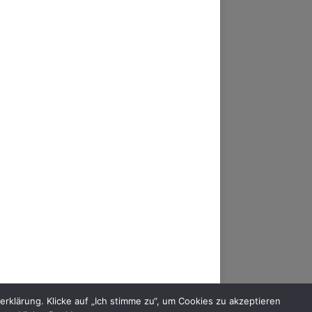
AM
FACEBOOK
YOUTUBE
MIXCLOUD
klärung. Klicke auf „Ich stimme zu“, um Cookies zu akzeptieren