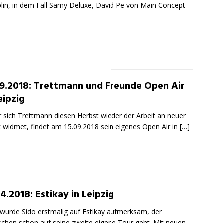
plin, in dem Fall Samy Deluxe, David Pe von Main Concept
09.2018: Trettmann und Freunde Open Air
eipzig
 sich Trettmann diesen Herbst wieder der Arbeit an neuer
 widmet, findet am 15.09.2018 sein eigenes Open Air in
[…]
4.2018: Estikay in Leipzig
wurde Sido erstmalig auf Estikay aufmerksam, der
schen schon auf seine zweite eigene Tour geht. Mit neuen