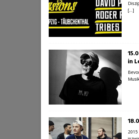
Diszi
[…]
15.
in L
Bevor
Musik
18.0
2015 
inzwi