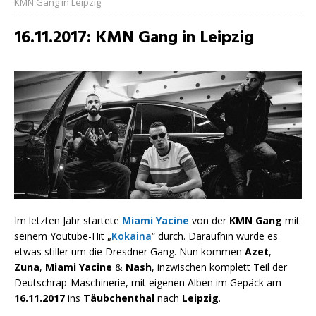
KMN Gang in Leipzig
16.11.2017: KMN Gang in Leipzig
Im letzten Jahr startete
Miami Yacine
von der
KMN Gang
mit
seinem Youtube-Hit „
Kokaina
“ durch. Daraufhin wurde es
etwas stiller um die Dresdner Gang. Nun kommen
Azet
,
Zuna
,
Miami Yacine
&
Nash
, inzwischen komplett Teil der
Deutschrap-Maschinerie, mit eigenen Alben im Gepäck am
16.11.2017
ins
Täubchenthal
nach
Leipzig
.