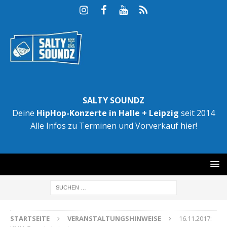
SALTY SOUNDZ
Deine
HipHop-Konzerte in Halle + Leipzig
seit 2014
Alle Infos zu Terminen und Vorverkauf hier!
STARTSEITE
VERANSTALTUNGSHINWEISE
16.11.2017: