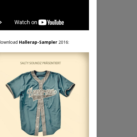
download
Hallerap-Sampler
2016: