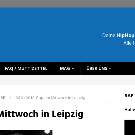
Deine
HipHop-
Alle 
FAQ / MUTTIZETTEL
MAG
ÜBER UNS
RAP 
ISE
06.01.2018: Rap am Mittwoch in Leipzig
Halle
Mittwoch in Leipzig