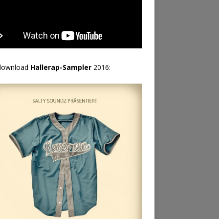
download
Hallerap-Sampler
2016: