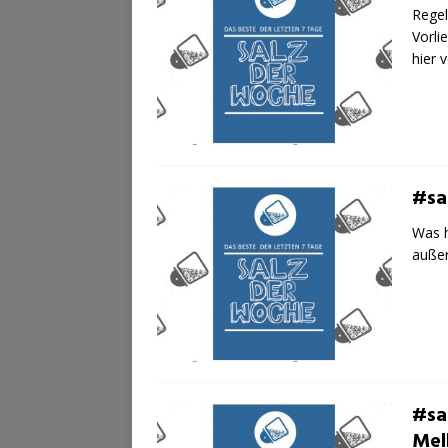
Regel
Vorli
hier 
#sa
Was h
außer
#sa
Mel