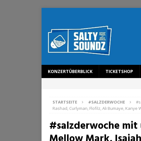
KONZERTÜBERBLICK
TICKETSHOP
STARTSEITE
#SALZDERWOCHE
#s
Rashad, Curlyman, Flofilz, Ali Bumaye, Kanye 
#salzderwoche mit u
Mellow Mark, Isaiah