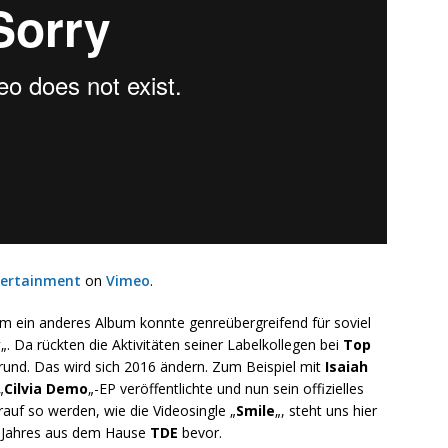
ertainment
on
Vimeo
.
um ein anderes Album konnte genreübergreifend für soviel
y
„. Da rückten die Aktivitäten seiner Labelkollegen bei
Top
rund. Das wird sich 2016 ändern. Zum Beispiel mit
Isaiah
„
Cilvia Demo
„-EP veröffentlichte und nun sein offizielles
auf so werden, wie die Videosingle „
Smile
„, steht uns hier
s Jahres aus dem Hause
TDE
bevor.