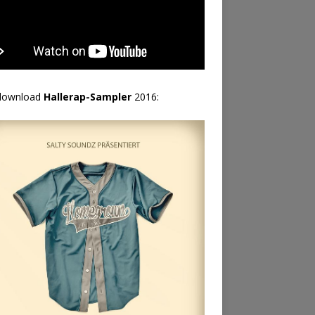
download
Hallerap-Sampler
2016: