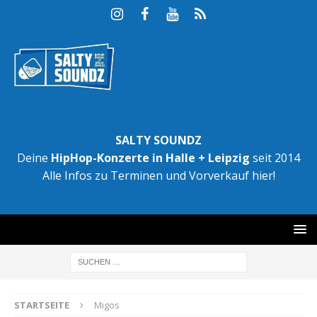
SALTY SOUNDZ
Deine
HipHop-Konzerte in Halle + Leipzig
seit 2014
Alle Infos zu Terminen und Vorverkauf hier!
STARTSEITE
Migos