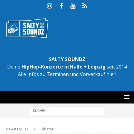
SALTY SOUNDZ
Deine
HipHop-Konzerte in Halle + Leipzig
seit 2014
Alle Infos zu Terminen und Vorverkauf hier!
STARTSEITE
Fabster