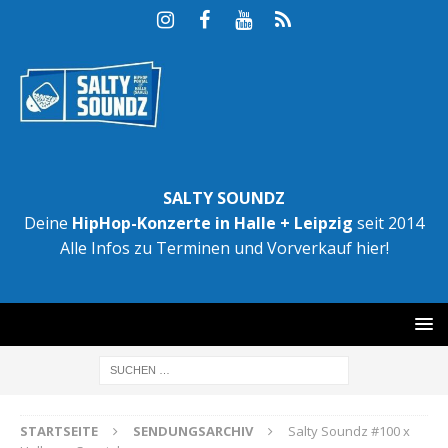
SALTY SOUNDZ
Deine
HipHop-Konzerte in Halle + Leipzig
seit 2014
Alle Infos zu Terminen und Vorverkauf hier!
STARTSEITE
SENDUNGSARCHIV
Salty Soundz #100 x