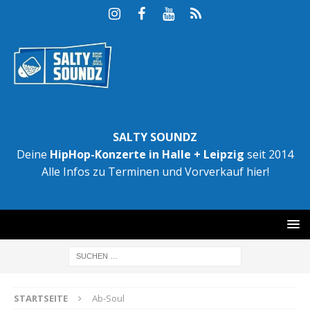
SALTY SOUNDZ
Deine
HipHop-Konzerte in Halle + Leipzig
seit 2014
Alle Infos zu Terminen und Vorverkauf hier!
STARTSEITE
Ab-Soul