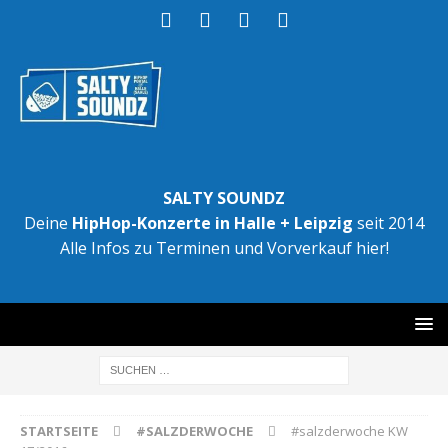
SALTY SOUNDZ
Deine
HipHop-Konzerte in Halle + Leipzig
seit 2014
Alle Infos zu Terminen und Vorverkauf hier!
STARTSEITE
#SALZDERWOCHE
#salzderwoche KW