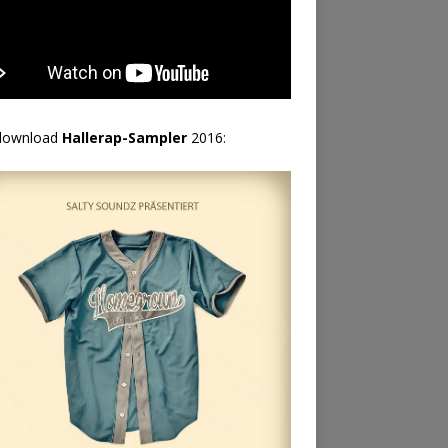
download
Hallerap-Sampler
2016: