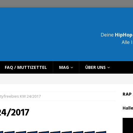
Deine
HipHop-
Alle 
FAQ / MUTTIZETTEL
MAG
ÜBER UNS
RAP 
ltyfreebies KW 24/2017
Halle
24/2017