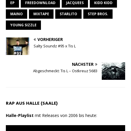
t
e
e
i
n
l
EP
FREEDOWNLOAD
JACQUEES
KIDD KIDD
s
g
b
l
t
e
MAINO
MIXTAPE
STARLITO
STEP BROS.
A
r
o
n
YOUNG SIZZLE
p
a
o
p
m
k
VORHERIGER
Salty Soundz #95 x Tis L
NÄCHSTER
Abgeschmeckt: Tis L – Ostkreuz 5683
RAP AUS HALLE (SAALE)
Halle-Playlist
mit Releases von 2006 bis heute: