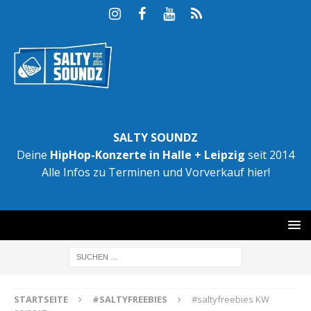
SALTY SOUNDZ
Deine
HipHop-Konzerte in Halle + Leipzig
seit 2014
Alle Infos zu Terminen und Vorverkauf hier!
STARTSEITE
#SALTYFREEBIES
#saltyfreebies KW