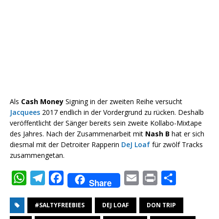
Als
Cash Money
Signing in der zweiten Reihe versucht
Jacquees
2017 endlich in der Vordergrund zu rücken. Deshalb
veröffentlicht der Sänger bereits sein zweite Kollabo-Mixtape
des Jahres. Nach der Zusammenarbeit mit
Nash B
hat er sich
diesmal mit der Detroiter Rapperin
DeJ Loaf
für zwölf Tracks
zusammengetan.
W
T
F
E
P
T
Share
h
e
a
m
r
e
#SALTYFREEBIES
DEJ LOAF
DON TRIP
a
l
c
a
i
i