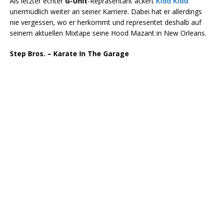
Als letzter echter
G-Unit
-Repräsentant ackert
Kidd Kidd
unermüdlich weiter an seiner Karriere. Dabei hat er allerdings
nie vergessen, wo er herkommt und representet deshalb auf
seinem aktuellen Mixtape seine Hood Mazant in New Orleans.
Step Bros. – Karate In The Garage