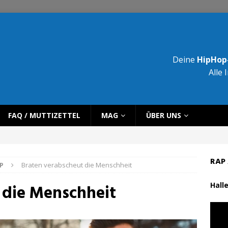
Deine
HipHop-
Alle 
FAQ / MUTTIZETTEL
MAG
ÜBER UNS
RAP 
P
Braten verabscheut die Menschheit
Halle
 die Menschheit