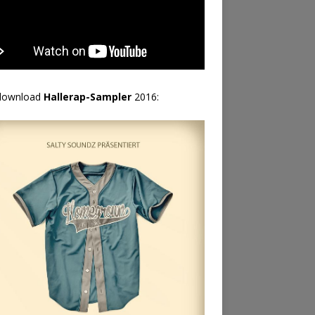
download
Hallerap-Sampler
2016: