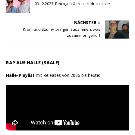
09.12.2023: Retrogott & Hulk Hodn in Halle
p
a
o
p
m
k
NÄCHSTER
Krom und SzumH bringen zusammen, was
zusammen gehört
RAP AUS HALLE (SAALE)
Halle-Playlist
mit Releases von 2006 bis heute: