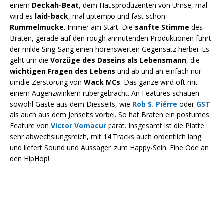
einem
Deckah-Beat
, dem Hausproduzenten von Umse, mal
wird es
laid-back
, mal uptempo und fast schon
Rummelmucke
. Immer am Start: Die
sanfte Stimme
des
Braten, gerade auf den rough anmutenden Produktionen führt
der milde Sing-Sang einen hörenswerten Gegensatz herbei. Es
geht um die
Vorzüge des Daseins als Lebensmann
, die
wichtigen Fragen des Lebens
und ab und an einfach nur
umdie Zerstörung von
Wack MCs
. Das ganze wird oft mit
einem Augenzwinkern rübergebracht. An Features schauen
sowohl Gäste aus dem Diesseits, wie
Rob S. Piérre
oder
GST
als auch aus dem Jenseits vorbei. So hat Braten ein postumes
Feature von
Victor Vomacur
parat. Insgesamt ist die Platte
sehr abwechslungsreich, mit 14 Tracks auch ordentlich lang
und liefert Sound und Aussagen zum Happy-Sein. Eine Ode an
den HipHop!