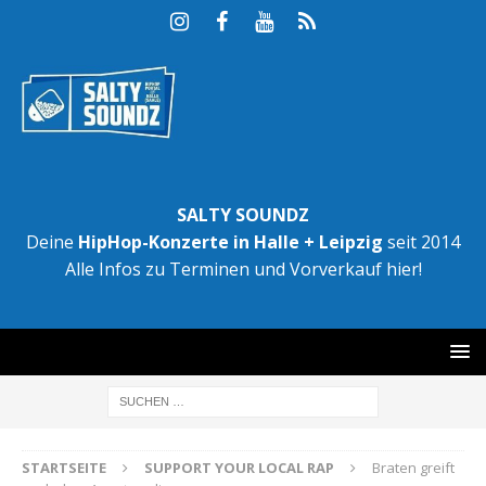
SALTY SOUNDZ
Deine
HipHop-Konzerte in Halle + Leipzig
seit 2014
Alle Infos zu Terminen und Vorverkauf hier!
STARTSEITE
SUPPORT YOUR LOCAL RAP
Braten greift