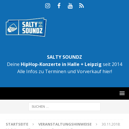
SALTY SOUNDZ
Deine
HipHop-Konzerte in Halle + Leipzig
seit 2014
Alle Infos zu Terminen und Vorverkauf hier!
STARTSEITE
VERANSTALTUNGSHINWEISE
30.11.2018: