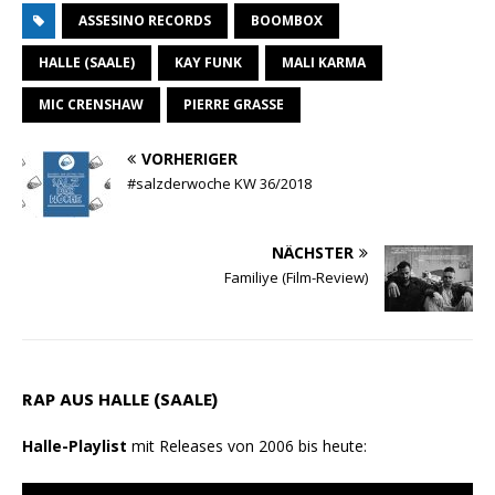
ASSESINO RECORDS
BOOMBOX
a
l
c
a
i
i
t
e
e
i
n
l
HALLE (SAALE)
KAY FUNK
MALI KARMA
s
g
b
l
t
e
MIC CRENSHAW
PIERRE GRASSE
A
r
o
n
p
a
o
VORHERIGER
#salzderwoche KW 36/2018
p
m
k
NÄCHSTER
Familiye (Film-Review)
RAP AUS HALLE (SAALE)
Halle-Playlist
mit Releases von 2006 bis heute: