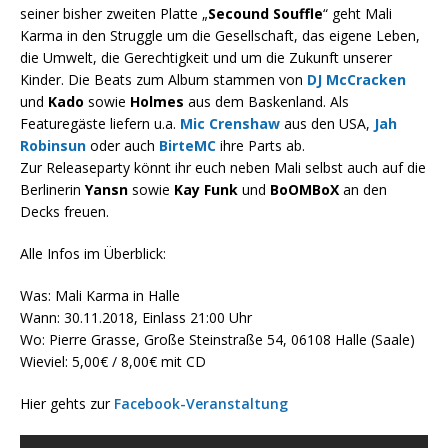
seiner bisher zweiten Platte „
Secound Souffle
“ geht Mali
Karma in den Struggle um die Gesellschaft, das eigene Leben,
die Umwelt, die Gerechtigkeit und um die Zukunft unserer
Kinder. Die Beats zum Album stammen von
DJ McCracken
und
Kado
sowie
Holmes
aus dem Baskenland. Als
Featuregäste liefern u.a.
Mic Crenshaw
aus den USA,
Jah
Robinsun
oder auch
BirteMC
ihre Parts ab.
Zur Releaseparty könnt ihr euch neben Mali selbst auch auf die
Berlinerin
Yansn
sowie
Kay Funk
und
BoOMBoX
an den
Decks freuen.
Alle Infos im Überblick:
Was: Mali Karma in Halle
Wann: 30.11.2018, Einlass 21:00 Uhr
Wo: Pierre Grasse, Große Steinstraße 54, 06108 Halle (Saale)
Wieviel: 5,00€ / 8,00€ mit CD
Hier gehts zur
Facebook-Veranstaltung