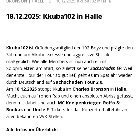
BRONSON | HALLE
18.12.2025: Kkuba102 in Halle
18.12.2025: Kkuba102 in Halle
Kkuba102
ist Gründungsmitglied der 102 Boyz und prägte den
Stil rund um Alkoholexzesse und aggressive Stilistik
maßgeblich. Wie alle Members ist nun auch er mit
Soloprojekten am Start, so zuletzt seiner
Sachschaden EP
. Weil
der erste Tour der Tour so gut lief, geht es im Spätjahr wieder
durch Deutschland auf
Sachschaden Tour 2.0
.
Am
18.12.2025
stoppt Kkuba im
Charles Bronson
in
Halle
.
Macht euch auf rohen Rap und einen absoluten Abriss gefasst,
denn mit dabei sind auch
MC Kneipenkrieger
,
Rolfo &
Bonkas
und
Uncle F
. Tickets für das Konzert erhaltet ihr an
allen bekannten VVK-Stellen.
Alle Infos im Überblick: