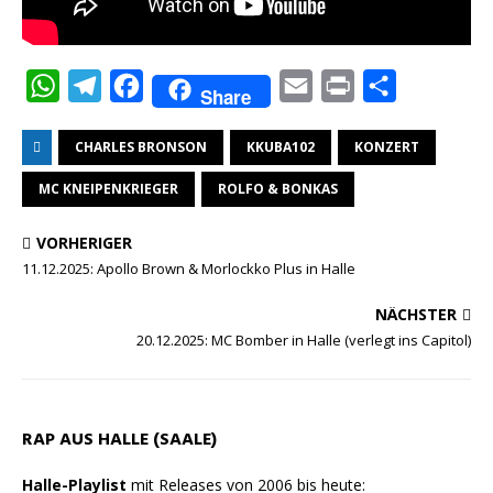
W
T
F
E
P
T
Share
h
e
a
m
r
e
CHARLES BRONSON
KKUBA102
KONZERT
a
l
c
a
i
i
t
e
e
i
n
l
MC KNEIPENKRIEGER
ROLFO & BONKAS
s
g
b
l
t
e
VORHERIGER
A
r
o
n
11.12.2025: Apollo Brown & Morlockko Plus in Halle
p
a
o
NÄCHSTER
p
m
k
20.12.2025: MC Bomber in Halle (verlegt ins Capitol)
RAP AUS HALLE (SAALE)
Halle-Playlist
mit Releases von 2006 bis heute: