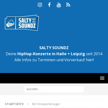
SALTY SOUNDZ
Deine
HipHop-Konzerte in Halle + Leipzig
seit 2014
Alle Infos zu Terminen und Vorverkauf hier!
STARTSEITE
MC Kneipenkrieger