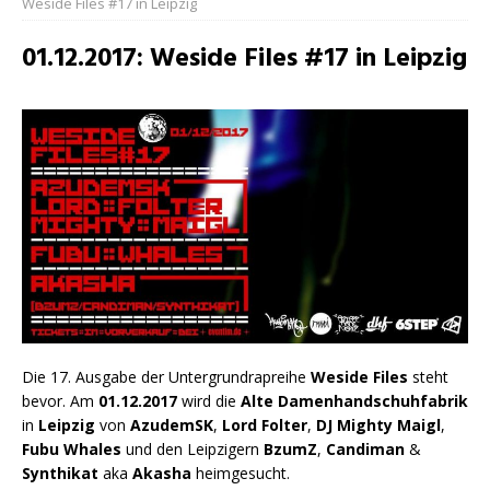
Weside Files #17 in Leipzig
01.12.2017: Weside Files #17 in Leipzig
Die 17. Ausgabe der Untergrundrapreihe
Weside Files
steht
bevor. Am
01.12.2017
wird die
Alte Damenhandschuhfabrik
in
Leipzig
von
AzudemSK
,
Lord Folter
,
DJ Mighty Maigl
,
Fubu Whales
und den Leipzigern
BzumZ
,
Candiman
&
Synthikat
aka
Akasha
heimgesucht.