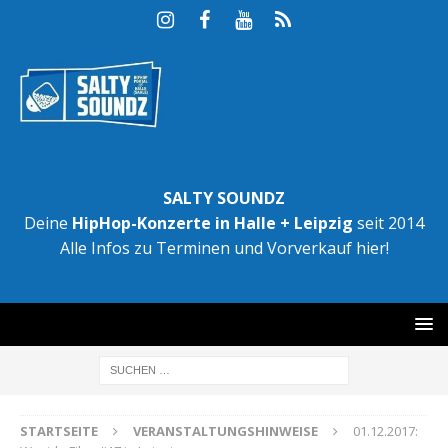
SALTY SOUNDZ
Deine
HipHop-Konzerte in Halle + Leipzig
seit 2014
Alle Infos zu Terminen und Vorverkauf hier!
STARTSEITE
VERANSTALTUNGSHINWEISE
01.12.2017: