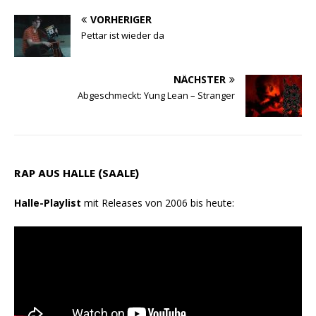
p
m
k
VORHERIGER
Pettar ist wieder da
NÄCHSTER
Abgeschmeckt: Yung Lean – Stranger
RAP AUS HALLE (SAALE)
Halle-Playlist
mit Releases von 2006 bis heute: