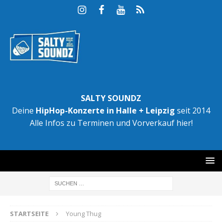
SALTY SOUNDZ
Deine
HipHop-Konzerte in Halle + Leipzig
seit 2014
Alle Infos zu Terminen und Vorverkauf hier!
STARTSEITE
Young Thug