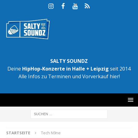
SALTY SOUNDZ
Deine
HipHop-Konzerte in Halle + Leipzig
seit 2014
Alle Infos zu Terminen und Vorverkauf hier!
STARTSEITE
Tech N9ne