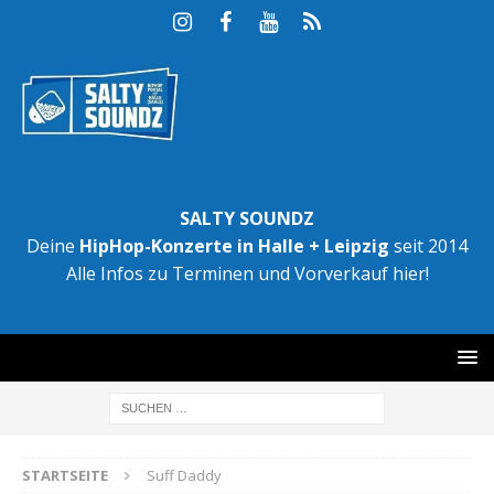
SALTY SOUNDZ
Deine
HipHop-Konzerte in Halle + Leipzig
seit 2014
Alle Infos zu Terminen und Vorverkauf hier!
STARTSEITE
Suff Daddy