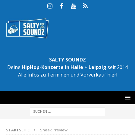
SALTY SOUNDZ
Deine
HipHop-Konzerte in Halle + Leipzig
seit 2014
Alle Infos zu Terminen und Vorverkauf hier!
STARTSEITE
Sneak Preview