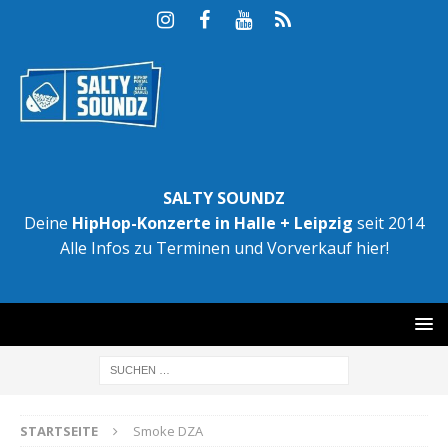
SALTY SOUNDZ
Deine
HipHop-Konzerte in Halle + Leipzig
seit 2014
Alle Infos zu Terminen und Vorverkauf hier!
STARTSEITE
Smoke DZA