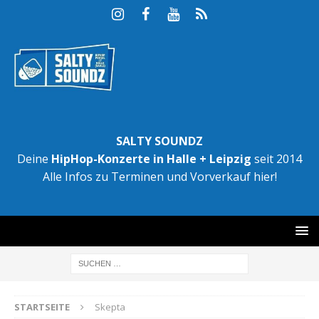
SALTY SOUNDZ
Deine
HipHop-Konzerte in Halle + Leipzig
seit 2014
Alle Infos zu Terminen und Vorverkauf hier!
STARTSEITE
Skepta