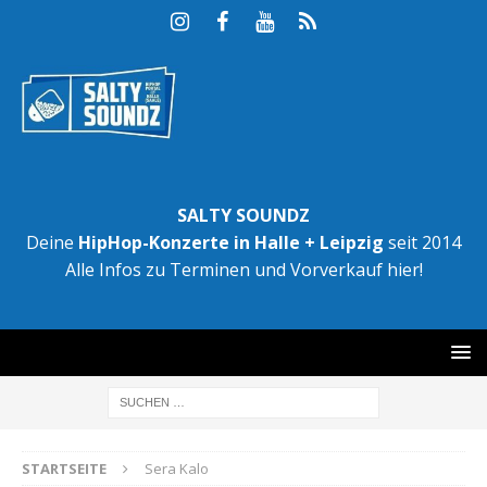
SALTY SOUNDZ
Deine
HipHop-Konzerte in Halle + Leipzig
seit 2014
Alle Infos zu Terminen und Vorverkauf hier!
STARTSEITE
Sera Kalo