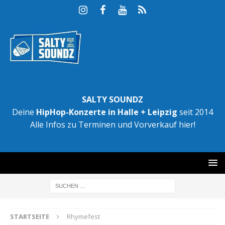
SALTY SOUNDZ
Deine
HipHop-Konzerte in Halle + Leipzig
seit 2014
Alle Infos zu Terminen und Vorverkauf hier!
STARTSEITE
Rhymefest