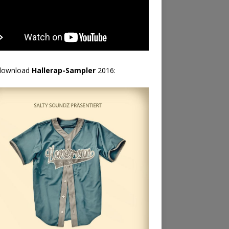
download
Hallerap-Sampler
2016: