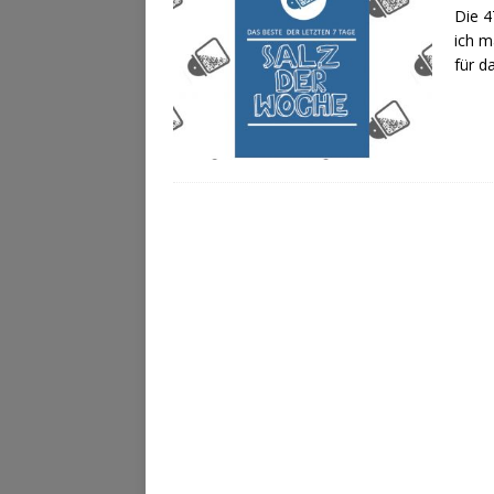
Die 4
ich m
für d