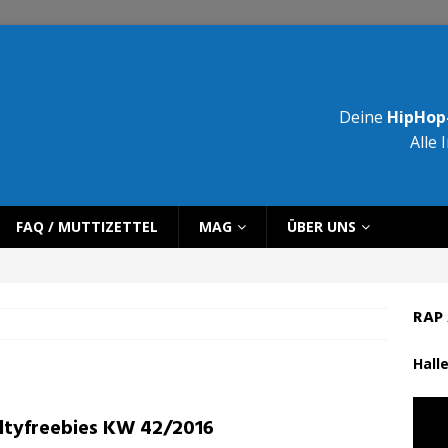
Deine
HipHop-
Alle 
FAQ / MUTTIZETTEL
MAG
ÜBER UNS
RAP 
Halle
ltyfreebies KW 42/2016