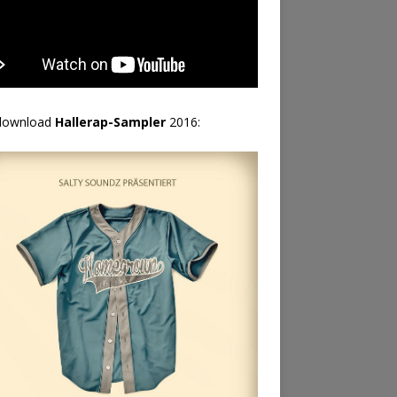
download
Hallerap-Sampler
2016: