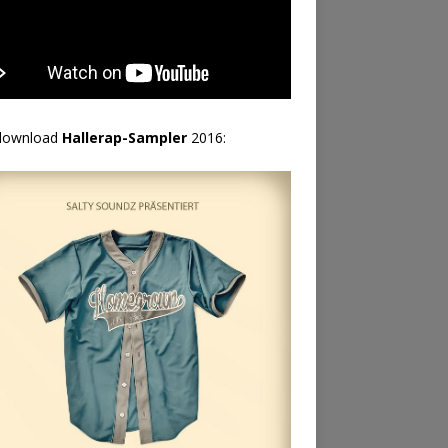
download
Hallerap-Sampler
2016: