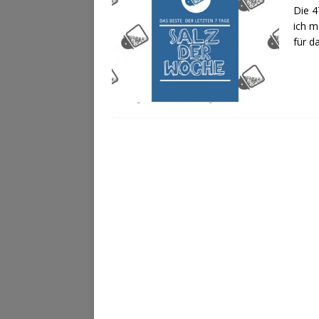
Die 4
ich m
für d