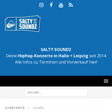
SALTY SOUNDZ
Deine
HipHop-Konzerte in Halle + Leipzig
seit 2014
Alle Infos zu Terminen und Vorverkauf hier!
STARTSEITE
Graffiti