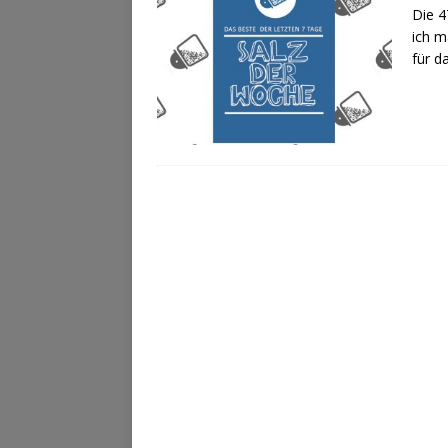
Die 4
ich m
für d