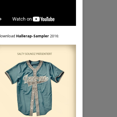
download
Hallerap-Sampler
2016: