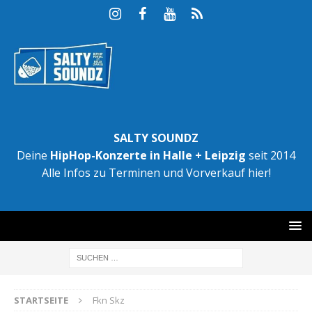
SALTY SOUNDZ
Deine
HipHop-Konzerte in Halle + Leipzig
seit 2014
Alle Infos zu Terminen und Vorverkauf hier!
STARTSEITE
Fkn Skz