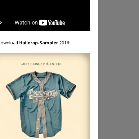
download
Hallerap-Sampler
2016: