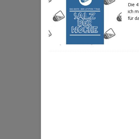
Die 4
ich m
für d