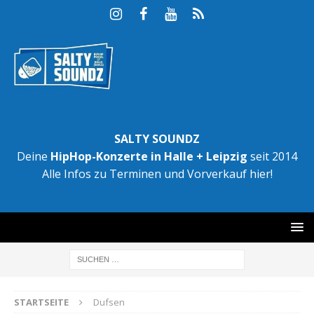
SALTY SOUNDZ
Deine
HipHop-Konzerte in Halle + Leipzig
seit 2014
Alle Infos zu Terminen und Vorverkauf hier!
STARTSEITE
Dufsen