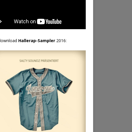
download
Hallerap-Sampler
2016: