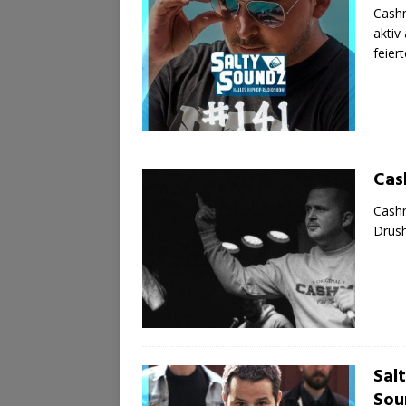
Cashm
aktiv
feier
Cash
Cashm
Drush
Sal
Sou