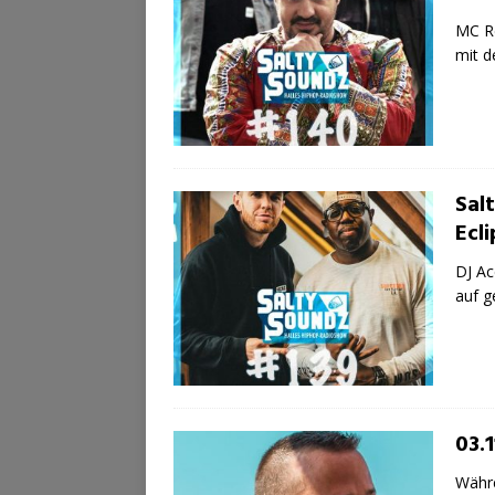
MC Re
mit d
Sal
Ecli
DJ Ac
auf g
03.
Währe