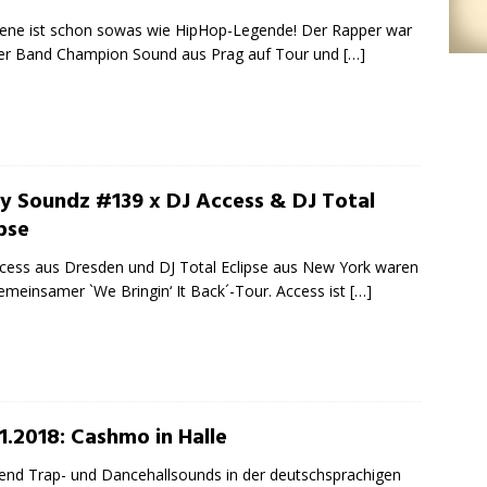
ne ist schon sowas wie HipHop-Legende! Der Rapper war
er Band Champion Sound aus Prag auf Tour und
[…]
ty Soundz #139 x DJ Access & DJ Total
pse
cess aus Dresden und DJ Total Eclipse aus New York waren
emeinsamer `We Bringin‘ It Back´-Tour. Access ist
[…]
11.2018: Cashmo in Halle
nd Trap- und Dancehallsounds in der deutschsprachigen