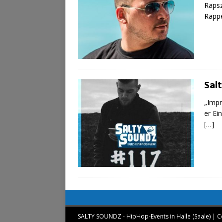
Rapsz
Rappe
Sal
„Impr
er Ei
[…]
SALTY SOUNDZ - HipHop-Events in Halle (Saale) | C