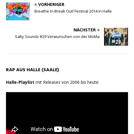
VORHERIGER
A
r
o
n
Breathe In-Break Out! Festival 2014 in Halle
p
a
o
p
m
k
NÄCHSTER
Salty Soundz #29 Verwunschen von der MoMa
RAP AUS HALLE (SAALE)
Halle-Playlist
mit Releases von 2006 bis heute: