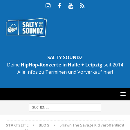
SALTY SOUNDZ
Deine
HipHop-Konzerte in Halle + Leipzig
seit 2014
Alle Infos zu Terminen und Vorverkauf hier!
STARTSEITE
BLOG
Shawn The Savage Kid veröffentlicht