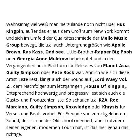
Wahnsinnig viel weiß man hierzulande noch nicht über
Hus
Kingpin
, außer das er aus dem Großraum New York kommt
und sich im Umfeld der Qualitätsschmiede der
Mello Music
Group
bewegt, die u.a. auch Untergrundgrößen wie
Apollo
Brown
,
Ras Kass
,
Oddisee
, Little-Brother-
Rapper Big Pooh
oder
Georgia Anne Muldrow
beheimatet und in der
Vergangenheit auch Plattform für Releases von
Planet Asia
,
Guilty Simpson
oder
Pete Rock
war. Ähnlich wie sich diese
Artist-Liste liest, klingt auch der Sound auf „
Lord Wavy Vol.
2
„, dem Nachfolger zum letztjährigen „
House Of Kingpin
„.
Entsprechend hochwertig und progressiv liest sich auch die
Gäste- und Produzentenliste. So schauen u.a.
RZA
,
Roc
Marciano
,
Guilty Simpson
,
Knxwledge
oder
Khrysis
für
Verses und Beats vorbei. Für Freunde von zurückgelehntem
Sound, der sich an der Oldschool orientiert, aber trotzdem
seinen eigenen, modernen Touch hat, ist das hier genau das
richtige.