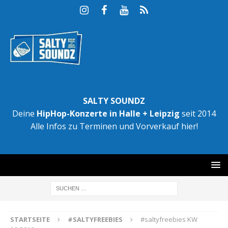
SALTY SOUNDZ
Deine
HipHop-Konzerte in Halle + Leipzig
seit 2014
Alle Infos zu Terminen und Vorverkauf hier!
STARTSEITE
#SALTYFREEBIES
#saltyfreebies KW