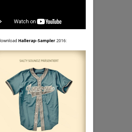
download
Hallerap-Sampler
2016: