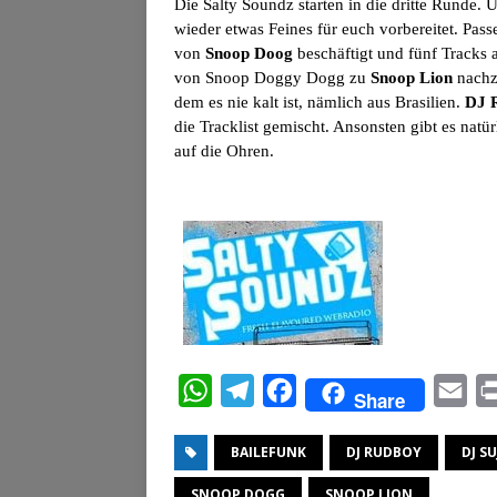
Die Salty Soundz starten in die dritte Rund
wieder etwas Feines für euch vorbereitet. Pa
von
Snoop Doog
beschäftigt und fünf Tracks 
von Snoop Doggy Dogg zu
Snoop Lion
nachzu
dem es nie kalt ist, nämlich aus Brasilien.
DJ 
die Tracklist gemischt. Ansonsten gibt es natü
auf die Ohren.
W
T
F
E
Share
h
e
a
m
BAILEFUNK
DJ RUDBOY
DJ S
a
l
c
a
t
e
e
i
SNOOP DOGG
SNOOP LION