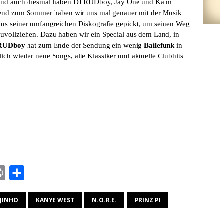
e. Und auch diesmal haben DJ RUDboy, Jay One und Kalm
ssend zum Sommer haben wir uns mal genauer mit der Musik
aus seiner umfangreichen Diskografie gepickt, um seinen Weg
vollziehen. Dazu haben wir ein Special aus dem Land, in
RUDboy
hat zum Ende der Sendung ein wenig
Bailefunk
in
rlich wieder neue Songs, alte Klassiker und aktuelle Clubhits
P
T
r
e
UJINHO
KANYE WEST
N.O.R.E.
PRINZ PI
i
i
n
l