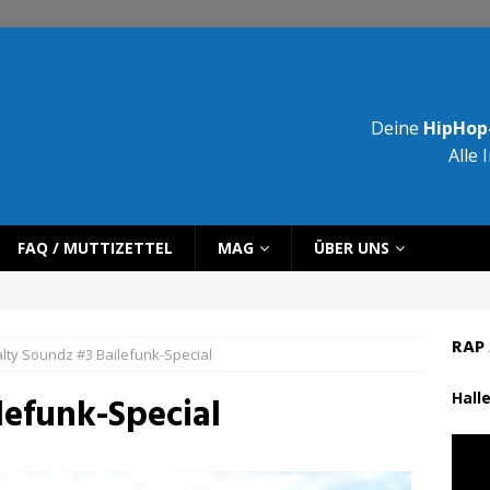
Deine
HipHop-
Alle 
FAQ / MUTTIZETTEL
MAG
ÜBER UNS
RAP 
lty Soundz #3 Bailefunk-Special
Halle
lefunk-Special