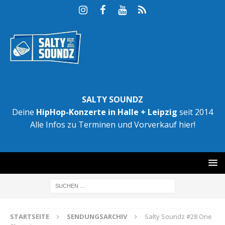
SALTY SOUNDZ
Deine
HipHop-Konzerte in Halle + Leipzig
seit 2014
Alle Infos zu Terminen und Vorverkauf hier!
STARTSEITE
SENDUNGSARCHIV
Salty Soundz #28 One