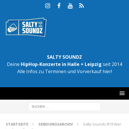
SALTY SOUNDZ
Deine
HipHop-Konzerte in Halle + Leipzig
seit 2014
Alle Infos zu Terminen und Vorverkauf hier!
STARTSEITE
SENDUNGSARCHIV
Salty Soundz #19 Wer