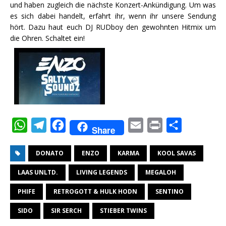
und haben zugleich die nächste Konzert-Ankündigung. Um was
es sich dabei handelt, erfahrt ihr, wenn ihr unsere Sendung
hört. Dazu haut euch DJ RUDboy den gewohnten Hitmix um
die Ohren. Schaltet ein!
W
T
F
E
P
T
Share
h
e
a
m
r
e
DONATO
ENZO
KARMA
KOOL SAVAS
a
l
c
a
i
i
t
e
e
i
n
l
LAAS UNLTD.
LIVING LEGENDS
MEGALOH
s
g
b
l
t
e
PHIFE
RETROGOTT & HULK HODN
SENTINO
A
r
o
n
SIDO
SIR SERCH
STIEBER TWINS
p
a
o