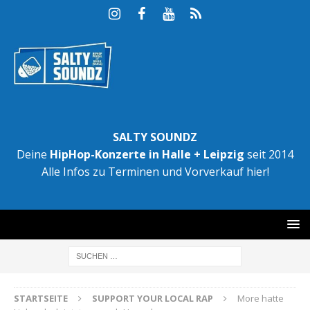
SALTY SOUNDZ
Deine
HipHop-Konzerte in Halle + Leipzig
seit 2014
Alle Infos zu Terminen und Vorverkauf hier!
STARTSEITE
SUPPORT YOUR LOCAL RAP
More hatte