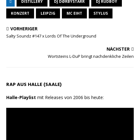
DISTILLERY
DJ DØRBYSTARR
DJ RUDBOY
a
l
c
a
i
i
t
e
e
i
n
l
KONZERT
LEIPZIG
MC EIHT
STYLUS
s
g
b
l
t
e
VORHERIGER
A
r
o
n
Salty Soundz #147 x Lords Of The Underground
p
a
o
NÄCHSTER
p
m
k
Wortsteins L-DuP bringt nachdenkliche Zeilen
RAP AUS HALLE (SAALE)
Halle-Playlist
mit Releases von 2006 bis heute: