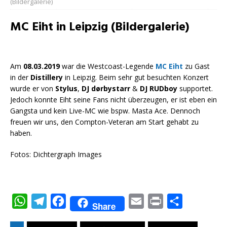
(Bildergalerie)
MC Eiht in Leipzig (Bildergalerie)
Am
08.03.2019
war die Westcoast-Legende
MC Eiht
zu Gast
in der
Distillery
in Leipzig. Beim sehr gut besuchten Konzert
wurde er von
Stylus
,
DJ dørbystarr
&
DJ RUDboy
supportet.
Jedoch konnte Eiht seine Fans nicht überzeugen, er ist eben ein
Gangsta und kein Live-MC wie bspw. Masta Ace. Dennoch
freuen wir uns, den Compton-Veteran am Start gehabt zu
haben.
Fotos: Dichtergraph Images
W
T
F
E
P
T
Share
h
e
a
m
r
e